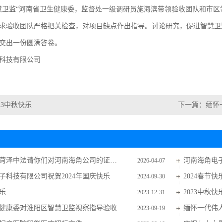
慧卫监“河南省卫生健康委，监督处一级调研员施海滨带领验收团队和市
求验收团队严格把关检查，对项目缺点作出指导。讨论研究，促进智慧卫
交出一份圆满答卷。
科技有限公司
023中秋快乐
下一篇：
缅怀
山东高法、菏泽中法请你们对河南海角公司的证据，不采纳做出解释。
河南海角电子
2026-04-07
子科技有限公司祝贺2024年国庆快乐
2024春节快
2024-09-30
快乐
2023中秋快
2023-12-31
健康委对淮阳区智慧卫监视察指导验收
缅怀一代伟
2023-09-19