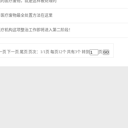
吨的医疗废物，就是这样被处理的
！医疗废物最全处置方法在这里
医疗机构这项整治工作即将进入第二阶段！
一页 下一页 尾页 页次：1/1页 每页12个 共有3个 转到
页