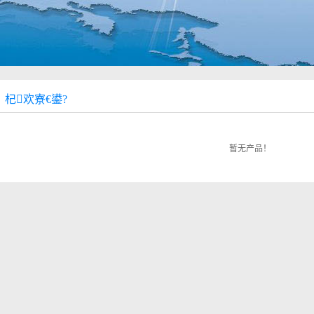
杞欢寮€鍙?
暂无产品！