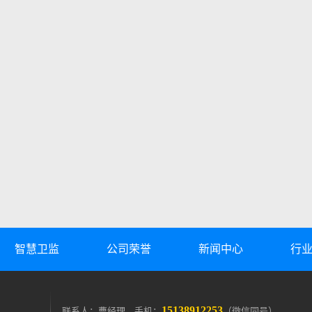
智慧卫监
公司荣誉
新闻中心
行
15138912253
联系人：曹经理 手机：
（微信同号）